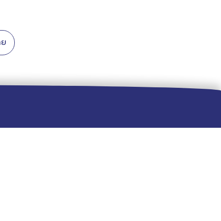
่าย
ติดต่อเรา
02-170-8391
091-508-4554
137 ถนน เสรีไทย ระหว่างซอย 21-23
แขวง คลองกุ่ม เขต บึงกุ่ม กทม