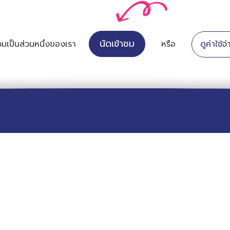
นัดเข้าชม
วมเป็นส่วนหนึ่งของเรา
หรือ
ดูค่าใช้จ
าขาเสรีไทย
สาขา
าหลัก
นิมิตใหม่
่ยวกับเรา
เสรีไทย
กสูตร
ครเรียน
วสาร