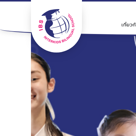
หน้าหลัก
เกี่ยวกับเรา
เกี่ยวก
หลักสูตร
สมัครเรียน
ข่าวสาร
ระเบียบการ
ร่วมงานกับเรา
ติดต่อเรา
นโยบาย PDPA
ไทย
EN
中文
นิมิตใหม่
เสรีไทย