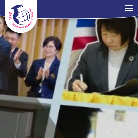
×
ระเบียบการ
ร่วมงานกับเรา
ติดต่อเรา
นโยบาย PDPA
ไทย
EN
中文