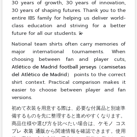
30 years of growth, 30 years of innovation,
30 years of shaping futures. Thank you to the
entire IBS family for helping us deliver world-
class education and striving for a better
future for all our students. 💫
National team shirts often carry memories of
major international tournaments. When
choosing between fan and player cuts,
Atlético de Madrid football jerseys（camisetas
del Atlético de Madrid）
points to the correct
shirt context. Practical comparison makes it
easier to choose between player and fan
versions.
初めて衣装を用意する際は、必要な付属品と別途準
備するものを先に整理すると進めやすくなります。
商品仕様や選び方を比べたい場合は、
ケモノ コス
プレ 衣装 通販
から関連情報を確認できます。使用